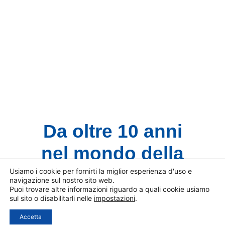
Scopri i prodotti
Da oltre 10 anni
nel mondo della
fotografia
Usiamo i cookie per fornirti la miglior esperienza d'uso e
navigazione sul nostro sito web.
Puoi trovare altre informazioni riguardo a quali cookie usiamo
sul sito o disabilitarli nelle
impostazioni
.
FFDistribuzione, distributori specializzati
per accessori di macchine fotografiche
Accetta