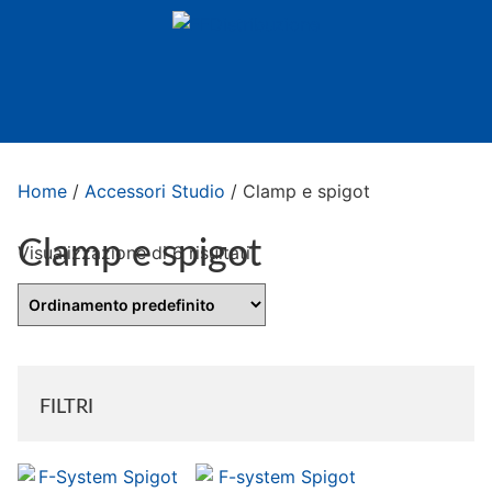
Home
/
Accessori Studio
/ Clamp e spigot
Clamp e spigot
Visualizzazione di 6 risultati
FILTRI