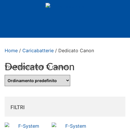
Home
/
Caricabatterie
/ Dedicato Canon
Dedicato Canon
Visualizzazione di 12 risultati
FILTRI