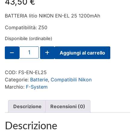
43,50
€
BATTERIA litio NIKON EN-EL 25 1200mAh
Compatibilità: Z50
Disponibile (ordinabile)
F-
Aggiungi al carrello
System
BATTERIA
litio
NIKON
COD:
FS-EN-EL25
EN-
EL
Categorie:
Batterie
,
Compatibili Nikon
25
Marchio:
F-System
1200mAh
quantità
Descrizione
Recensioni (0)
Descrizione