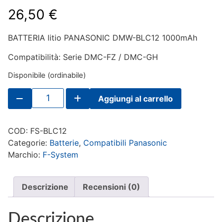
26,50
€
BATTERIA litio PANASONIC DMW-BLC12 1000mAh
Compatibilità: Serie DMC-FZ / DMC-GH
Disponibile (ordinabile)
F-
Aggiungi al carrello
System
BATTERIA
litio
PANASONIC
COD:
FS-BLC12
DMW-
BLC12
Categorie:
Batterie
,
Compatibili Panasonic
1000mAh
Marchio:
F-System
quantità
Descrizione
Recensioni (0)
Descrizione