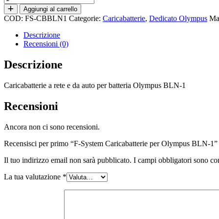
System
Aggiungi al carrello
Caricabatterie
COD:
FS-CBBLN1
Categorie:
Caricabatterie
,
Dedicato Olympus
Ma
per
Olympus
Descrizione
BLN-
Recensioni (0)
1
quantità
Descrizione
Caricabatterie a rete e da auto per batteria Olympus BLN-1
Recensioni
Ancora non ci sono recensioni.
Recensisci per primo “F-System Caricabatterie per Olympus BLN-1”
Il tuo indirizzo email non sarà pubblicato.
I campi obbligatori sono co
La tua valutazione
*