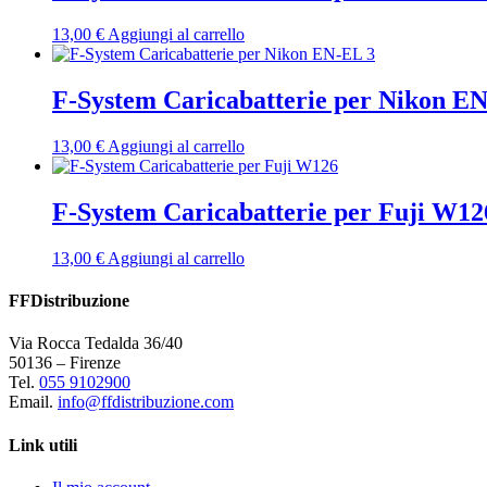
13,00
€
Aggiungi al carrello
F-System Caricabatterie per Nikon E
13,00
€
Aggiungi al carrello
F-System Caricabatterie per Fuji W12
13,00
€
Aggiungi al carrello
FFDistribuzione
Via Rocca Tedalda 36/40
50136 – Firenze
Tel.
055 9102900
Email.
info@ffdistribuzione.com
Link utili