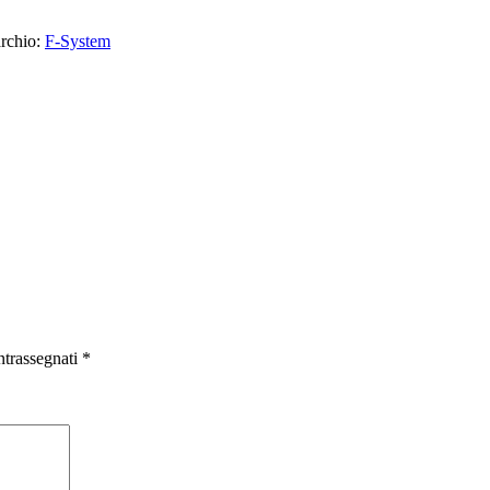
rchio:
F-System
ntrassegnati
*