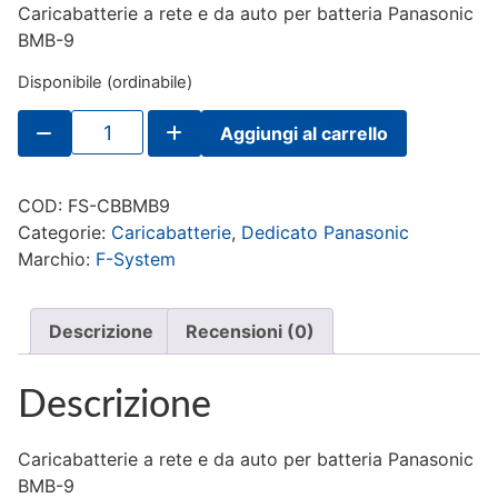
Caricabatterie a rete e da auto per batteria Panasonic
BMB-9
Disponibile (ordinabile)
F-
Aggiungi al carrello
System
Caricabatterie
per
Panasonic
COD:
FS-CBBMB9
BMB-
9
Categorie:
Caricabatterie
,
Dedicato Panasonic
quantità
Marchio:
F-System
Descrizione
Recensioni (0)
Descrizione
Caricabatterie a rete e da auto per batteria Panasonic
BMB-9