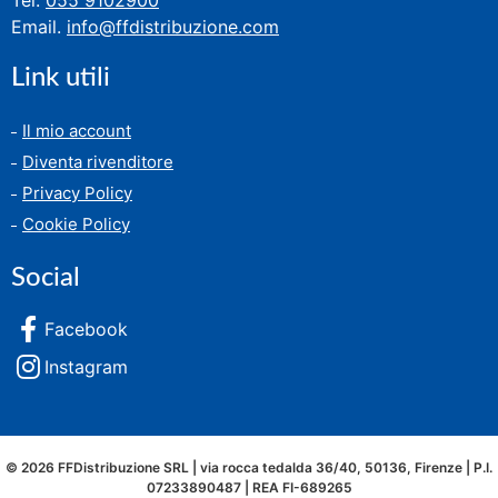
Tel.
055 9102900
Email.
info@ffdistribuzione.com
Link utili
Il mio account
Diventa rivenditore
Privacy Policy
Cookie Policy
Social
Facebook
Instagram
© 2026 FFDistribuzione SRL | via rocca tedalda 36/40, 50136, Firenze | P.I.
07233890487 | REA FI-689265