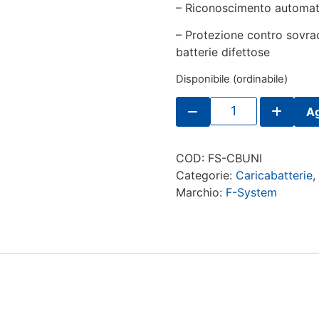
– Riconoscimento automati
– Protezione contro sovra
batterie difettose
Disponibile (ordinabile)
F-
Ag
System
Caricabatterie
Universale
quantità
COD:
FS-CBUNI
Categorie:
Caricabatterie
Marchio:
F-System