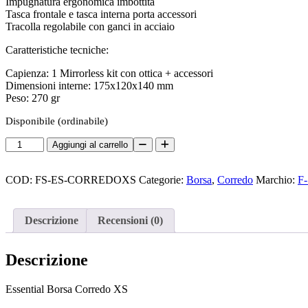
Impugnatura ergonomica imbottita
Tasca frontale e tasca interna porta accessori
Tracolla regolabile con ganci in acciaio
Caratteristiche tecniche:
Capienza: 1 Mirrorless kit con ottica + accessori
Dimensioni interne: 175x120x140 mm
Peso: 270 gr
Disponibile (ordinabile)
F-
Aggiungi al carrello
System
Essential
Corredo
COD:
FS-ES-CORREDOXS
Categorie:
Borsa
,
Corredo
Marchio:
F-
XS
quantità
Descrizione
Recensioni (0)
Descrizione
Essential Borsa Corredo XS