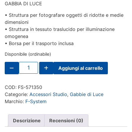
GABBIA DI LUCE
• Struttura per fotografare oggetti di ridotte e medie
dimensioni
• Struttura in tessuto traslucido per illuminazione
omogenea
• Borsa per il trasporto inclusa
Disponibile (ordinabile)
F-
Aggiungi al carrello
System
Gabbia
di
Luce
COD:
FS-571350
40x40x40cm
quantità
Categorie:
Accessori Studio
,
Gabbie di Luce
Marchio:
F-System
Descrizione
Recensioni (0)