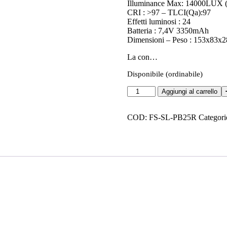
Illuminance Max: 14000LUX (
CRI : >97 – TLCI(Qa):97
Effetti luminosi : 24
Batteria : 7,4V 3350mAh
Dimensioni – Peso : 153x83x
La con…
Disponibile (ordinabile)
F-
Aggiungi al carrello
System
Led
RGB
COD:
FS-SL-PB25R
Categori
25W
quantità