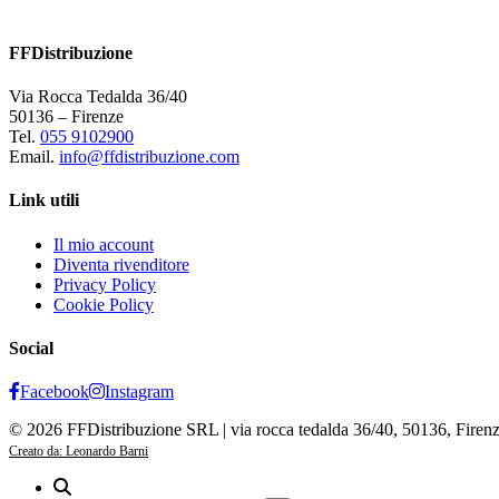
FFDistribuzione
Via Rocca Tedalda 36/40
50136 – Firenze
Tel.
055 9102900
Email.
info@ffdistribuzione.com
Link utili
Il mio account
Diventa rivenditore
Privacy Policy
Cookie Policy
Social
Facebook
Instagram
© 2026 FFDistribuzione SRL | via rocca tedalda 36/40, 50136, Firen
Creato da: Leonardo Barni