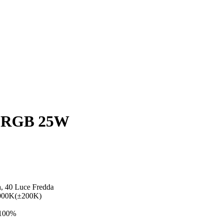
d RGB 25W
, 40 Luce Fredda
9000K(±200K)
-100%