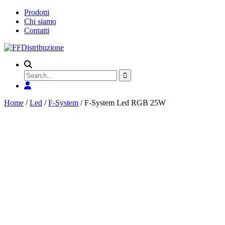
Prodotti
Chi siamo
Contatti
Search
for
Home
/
Led
/
F-System
/ F-System Led RGB 25W