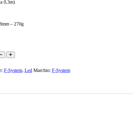
a 0,3m)
28mm – 270g
e:
F-System
,
Led
Marchio:
F-System