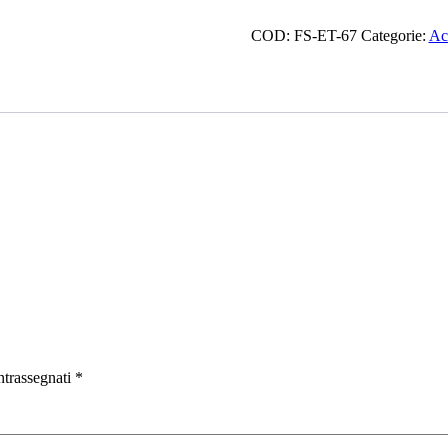
Paraluce
per
COD:
FS-ET-67
Categorie:
Ac
Canon
ET-
67
quantità
ntrassegnati
*