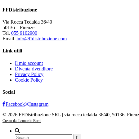
FFDistribuzione
Via Rocca Tedalda 36/40
50136 – Firenze
Tel.
055 9102900
Email.
info@ffdistribuzione.com
Link utili
Il mio account
Diventa rivenditore
Privacy Policy
Cookie Policy
Social
Facebook
Instagram
© 2026 FFDistribuzione SRL | via rocca tedalda 36/40, 50136, Firen
Creato da: Leonardo Barni
Search