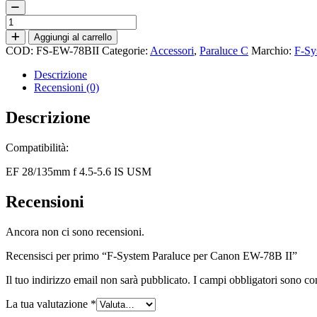
F-
System
Aggiungi al carrello
Paraluce
COD:
FS-EW-78BII
Categorie:
Accessori
,
Paraluce C
Marchio:
F-Sy
per
Canon
Descrizione
EW-
Recensioni (0)
78B
II
Descrizione
quantità
Compatibilità:
EF 28/135mm f 4.5-5.6 IS USM
Recensioni
Ancora non ci sono recensioni.
Recensisci per primo “F-System Paraluce per Canon EW-78B II”
Il tuo indirizzo email non sarà pubblicato.
I campi obbligatori sono co
La tua valutazione
*