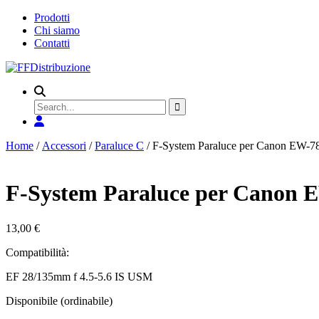
Prodotti
Chi siamo
Contatti
Search
for
Home
/
Accessori
/
Paraluce C
/ F-System Paraluce per Canon EW-78
F-System Paraluce per Canon 
13,00
€
Compatibilità:
EF 28/135mm f 4.5-5.6 IS USM
Disponibile (ordinabile)