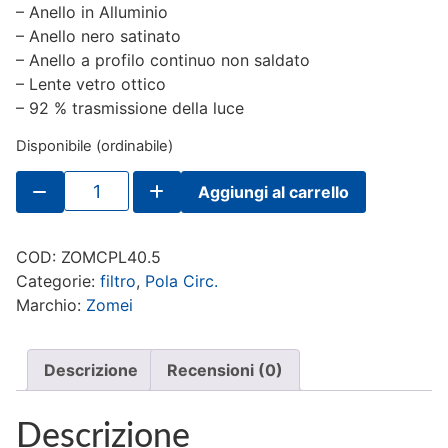
– Anello in Alluminio
– Anello nero satinato
– Anello a profilo continuo non saldato
– Lente vetro ottico
– 92 % trasmissione della luce
Disponibile (ordinabile)
Filtro
Aggiungi al carrello
ZOMEI
Polar.
Circolare
40,5mm
COD:
ZOMCPL40.5
quantità
Categorie:
filtro
,
Pola Circ.
Marchio:
Zomei
Descrizione
Recensioni (0)
Descrizione