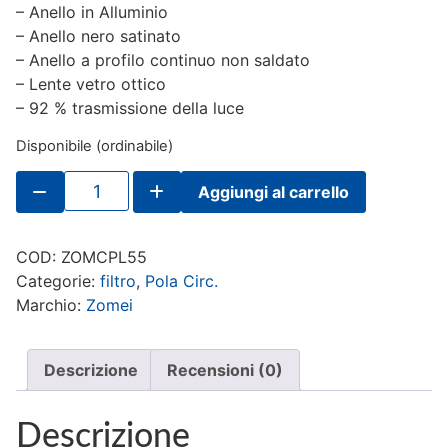
– Anello in Alluminio
– Anello nero satinato
– Anello a profilo continuo non saldato
– Lente vetro ottico
– 92 % trasmissione della luce
Disponibile (ordinabile)
Filtro
Aggiungi al carrello
ZOMEI
Polar.
Circolare
55mm
COD:
ZOMCPL55
quantità
Categorie:
filtro
,
Pola Circ.
Marchio:
Zomei
Descrizione
Recensioni (0)
Descrizione