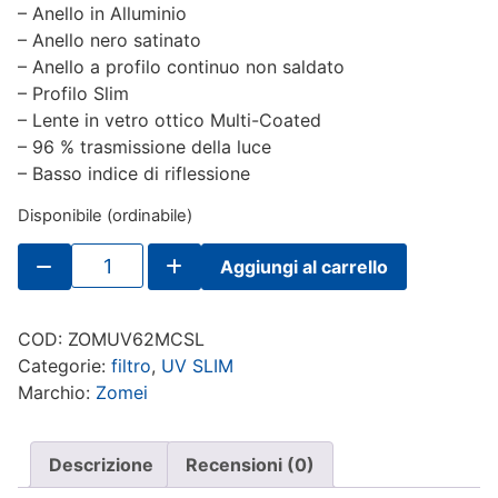
– Anello in Alluminio
– Anello nero satinato
– Anello a profilo continuo non saldato
– Profilo Slim
– Lente in vetro ottico Multi-Coated
– 96 % trasmissione della luce
– Basso indice di riflessione
Disponibile (ordinabile)
Filtro
Aggiungi al carrello
ZOMEI
UV
Multi
Coated
COD:
ZOMUV62MCSL
62mm
quantità
Categorie:
filtro
,
UV SLIM
Marchio:
Zomei
Descrizione
Recensioni (0)