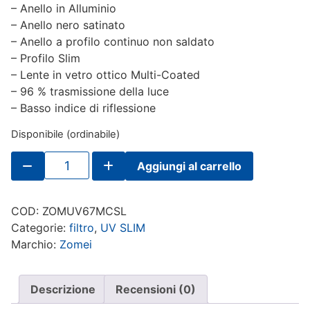
– Anello in Alluminio
– Anello nero satinato
– Anello a profilo continuo non saldato
– Profilo Slim
– Lente in vetro ottico Multi-Coated
– 96 % trasmissione della luce
– Basso indice di riflessione
Disponibile (ordinabile)
Filtro
Aggiungi al carrello
ZOMEI
UV
Multi
Coated
COD:
ZOMUV67MCSL
67mm
quantità
Categorie:
filtro
,
UV SLIM
Marchio:
Zomei
Descrizione
Recensioni (0)