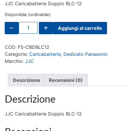
JJC Caricabatterie Doppio BLC-12
Disponibile (ordinabile)
JJC
Aggiungi al carrello
Caricabatterie
Doppio
BLC-
12
COD:
FS-CBDBLC12
quantità
Categorie:
Caricabatterie
,
Dedicato Panasonic
Marchio:
JJC
Descrizione
Recensioni (0)
Descrizione
JJC Caricabatterie Doppio BLC-12