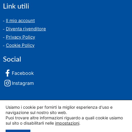
Link utili
Il mio account
Diventa rivenditore
Privacy Policy
Cookie Policy
Social
Facebook
Instagram
Usiamo i cookie per fornirti la miglior esperienza d'uso e
© 2026 FFDistribuzione SRL | via rocca tedalda 36/40, 50136, Firenze | P.I.
navigazione sul nostro sito web.
07233890487 | REA FI-689265
Puoi trovare altre informazioni riguardo a quali cookie usiamo
Creato da: Leonardo Barni
sul sito o disabilitarli nelle
impostazioni
.