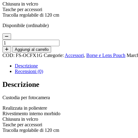
Chiusura in velcro
Tasche per accessori
Tracolla regolabile di 120 cm
Disponibile (ordinabile)
JJC
Compact
Aggiungi al carrello
Camera
COD:
FS-OCFX1G
Categorie:
Accessori
,
Borse e Lens Pouch
Marc
Case
Grigio
Descrizione
quantità
Recensioni (0)
Descrizione
Custodia per fotocamera
Realizzata in poliestere
Rivestimento interno morbido
Chiusura in velcro
Tasche per accessori
Tracolla regolabile di 120 cm