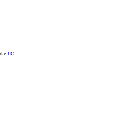
hio:
JJC