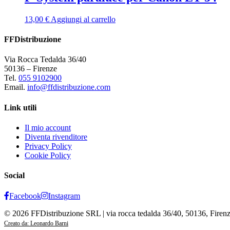
13,00
€
Aggiungi al carrello
FFDistribuzione
Via Rocca Tedalda 36/40
50136 – Firenze
Tel.
055 9102900
Email.
info@ffdistribuzione.com
Link utili
Il mio account
Diventa rivenditore
Privacy Policy
Cookie Policy
Social
Facebook
Instagram
© 2026 FFDistribuzione SRL | via rocca tedalda 36/40, 50136, Firen
Creato da: Leonardo Barni