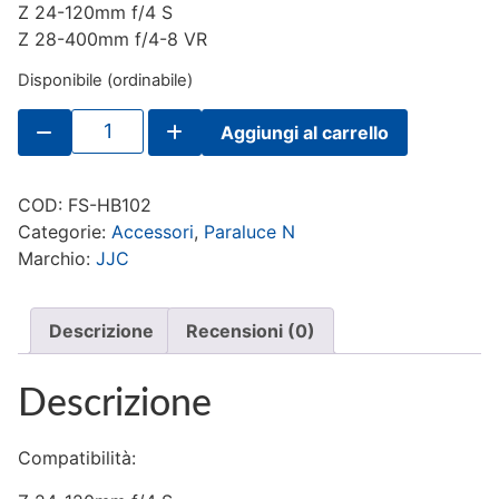
Z 24-120mm f/4 S
Z 28-400mm f/4-8 VR
Disponibile (ordinabile)
JJC
Aggiungi al carrello
Paraluce
Nikon
HB-
102
COD:
FS-HB102
quantità
Categorie:
Accessori
,
Paraluce N
Marchio:
JJC
Descrizione
Recensioni (0)
Descrizione
Compatibilità: