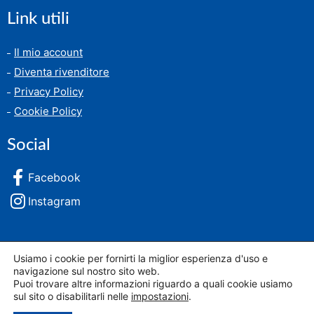
Link utili
Il mio account
Diventa rivenditore
Privacy Policy
Cookie Policy
Social
Facebook
Instagram
Usiamo i cookie per fornirti la miglior esperienza d'uso e
© 2026 FFDistribuzione SRL | via rocca tedalda 36/40, 50136, Firenze | P.I.
navigazione sul nostro sito web.
07233890487 | REA FI-689265
Puoi trovare altre informazioni riguardo a quali cookie usiamo
Creato da: Leonardo Barni
sul sito o disabilitarli nelle
impostazioni
.