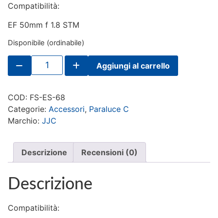
Compatibilità:
EF 50mm f 1.8 STM
Disponibile (ordinabile)
JJC
Aggiungi al carrello
paraluce
per
Canon
ES-
COD:
FS-ES-68
68
quantità
Categorie:
Accessori
,
Paraluce C
Marchio:
JJC
Descrizione
Recensioni (0)
Descrizione
Compatibilità: