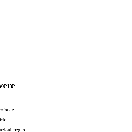
vere
profonde.
icie.
unzioni meglio.