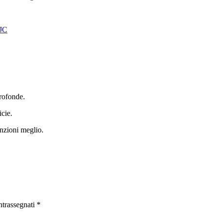
JC
profonde.
icie.
unzioni meglio.
ntrassegnati
*