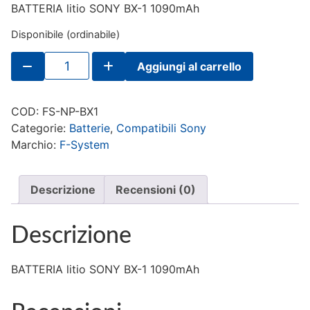
BATTERIA litio SONY BX-1 1090mAh
Disponibile (ordinabile)
F-
Aggiungi al carrello
System
BATTERIA
litio
SONY
COD:
FS-NP-BX1
NP-
BX
Categorie:
Batterie
,
Compatibili Sony
1
Marchio:
F-System
1090mAh
quantità
Descrizione
Recensioni (0)
Descrizione
BATTERIA litio SONY BX-1 1090mAh