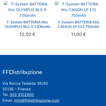
F-System BATTERIA litio
F-System BATTERIA litio
OLYMPUS BLS-5 1100mAh
CANON LP E12 750mAh
12,50
€
11,00
€
FFDistribuzione
Via Rocca Tedalda 36/40
50136 – Firenze
Tel.
055 9102900
Email.
info@ffdistribuzione.com