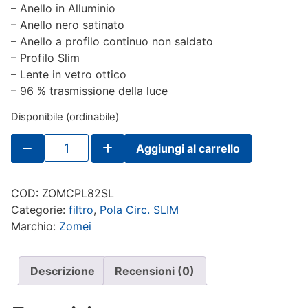
– Anello in Alluminio
– Anello nero satinato
– Anello a profilo continuo non saldato
– Profilo Slim
– Lente in vetro ottico
– 96 % trasmissione della luce
Disponibile (ordinabile)
Filtro
Aggiungi al carrello
ZOMEI
Polar.
Circolare
82mm
COD:
ZOMCPL82SL
Slim
quantità
Categorie:
filtro
,
Pola Circ. SLIM
Marchio:
Zomei
Descrizione
Recensioni (0)