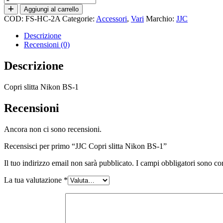
Copri
Aggiungi al carrello
slitta
COD:
FS-HC-2A
Categorie:
Accessori
,
Vari
Marchio:
JJC
Nikon
BS-
Descrizione
1
Recensioni (0)
quantità
Descrizione
Copri slitta Nikon BS-1
Recensioni
Ancora non ci sono recensioni.
Recensisci per primo “JJC Copri slitta Nikon BS-1”
Il tuo indirizzo email non sarà pubblicato.
I campi obbligatori sono co
La tua valutazione
*