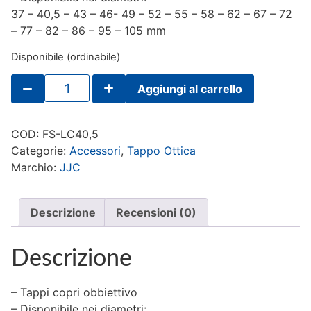
37 – 40,5 – 43 – 46- 49 – 52 – 55 – 58 – 62 – 67 – 72
– 77 – 82 – 86 – 95 – 105 mm
Disponibile (ordinabile)
JJC
Aggiungi al carrello
Tappo
con
filo
40,5mm
COD:
FS-LC40,5
quantità
Categorie:
Accessori
,
Tappo Ottica
Marchio:
JJC
Descrizione
Recensioni (0)
Descrizione
– Tappi copri obbiettivo
– Disponibile nei diametri: