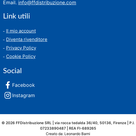
Email.
info@ffdistribuzione.com
Link utili
Il mio account
Diventa rivenditore
Privacy Policy
Cookie Policy
Social
Facebook
Instagram
© 2026 FFDistribuzione SRL | via rocca tedalda 36/40, 50136, Firenze | P.I.
07233890487 | REA FI-689265
Creato da: Leonardo Barni