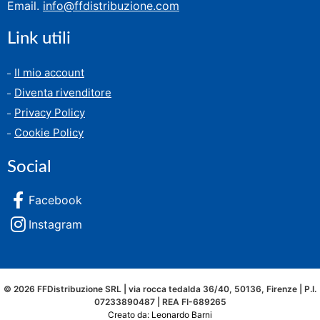
Email.
info@ffdistribuzione.com
Link utili
Il mio account
Diventa rivenditore
Privacy Policy
Cookie Policy
Social
Facebook
Instagram
© 2026 FFDistribuzione SRL | via rocca tedalda 36/40, 50136, Firenze | P.I.
07233890487 | REA FI-689265
Creato da: Leonardo Barni