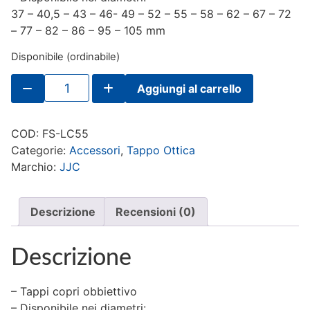
37 – 40,5 – 43 – 46- 49 – 52 – 55 – 58 – 62 – 67 – 72
– 77 – 82 – 86 – 95 – 105 mm
Disponibile (ordinabile)
JJC
Aggiungi al carrello
Tappo
con
filo
55mm
COD:
FS-LC55
quantità
Categorie:
Accessori
,
Tappo Ottica
Marchio:
JJC
Descrizione
Recensioni (0)
Descrizione
– Tappi copri obbiettivo
– Disponibile nei diametri: